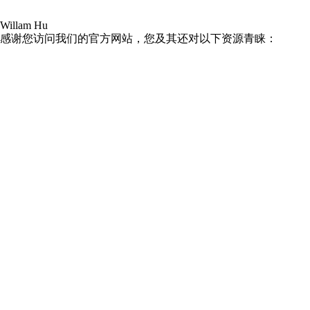
Willam Hu
感谢您访问我们的官方网站，您及其还对以下资源青睐：
九九热这里只有国产中文精品99_激情一级AAⅴ片久久影院_9
中文字幕第一页在线资源
日本在线观看中文字幕无线观看
99