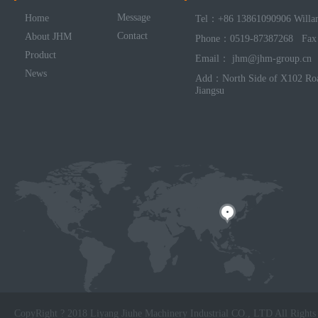
Message
Home
Tel：+86 13861090906 Willa
Contact
About JHM
Phone：0519-87387268 Fax
Product
Email： jhm@jhm-group.cn
News
Add：North Side of X102 Roa
Jiangsu
CopyRight ? 2018 Liyang Jiuhe Machinery Industrial CO., LTD All Rights